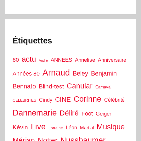
Étiquettes
actu
80
ANNEES
Annelise
Anniversaire
André
Arnaud
Beley
Benjamin
Années 80
Canular
Bennato
Blind-test
Carnaval
Corinne
CINE
Cindy
Célébrité
CELEBRITES
Dannemarie
Déliré
Foot
Geiger
Live
Musique
Kévin
Léon
Martial
Lorraine
Nussbaumer
Mérian
Notter