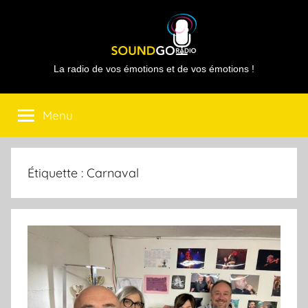
Aller
au
contenu
Sound
La radio de vos émotions et de vos émotions !
Go
Menu
Radio
Étiquette :
Carnaval