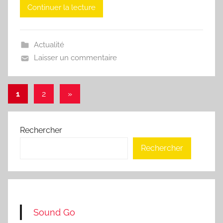
Continuer la lecture
Actualité
Laisser un commentaire
Pagination
Articles
1
2
»
suivants
des
publications
Rechercher
Rechercher
Sound Go