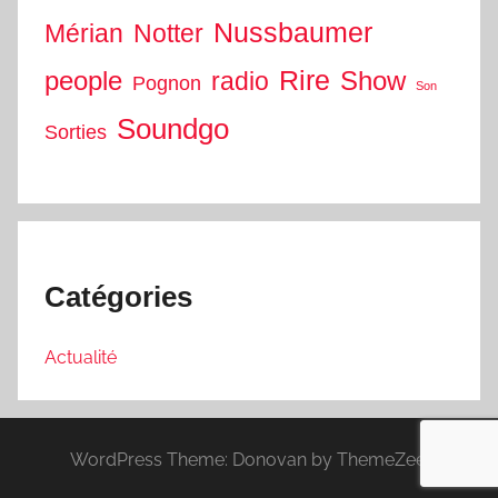
Nussbaumer
Mérian
Notter
people
Rire
Show
radio
Pognon
Son
Soundgo
Sorties
Catégories
Actualité
WordPress Theme: Donovan by ThemeZee.