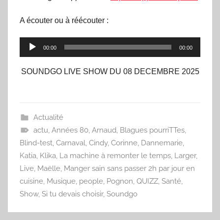
A écouter ou à réécouter :
Lecteur
00:00
00:00
audio
SOUNDGO LIVE SHOW DU 08 DECEMBRE 2025
Actualité
actu
,
Années 80
,
Arnaud
,
Blagues pourriTTes
,
Blind-test
,
Carnaval
,
Cindy
,
Corinne
,
Dannemarie
,
Katia
,
Klika
,
La machine à remonter le temps
,
Larger
,
Live
,
Maëlle
,
Manger sain sans passer 2h par jour en
cuisine
,
Musique
,
people
,
Pognon
,
QUIZZ
,
Santé
,
Show
,
Si tu devais choisir
,
Soundgo