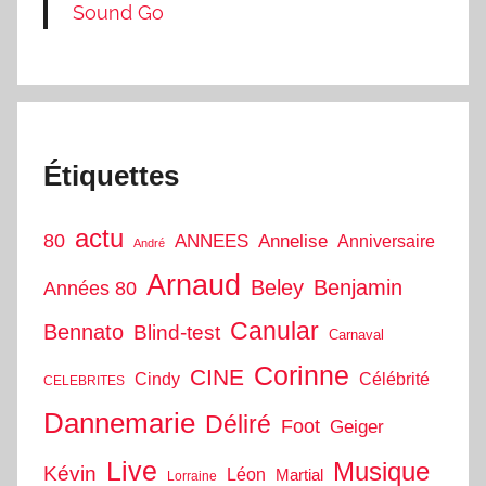
Sound Go
Étiquettes
actu
80
ANNEES
Annelise
Anniversaire
André
Arnaud
Beley
Benjamin
Années 80
Canular
Bennato
Blind-test
Carnaval
Corinne
CINE
Cindy
Célébrité
CELEBRITES
Dannemarie
Déliré
Foot
Geiger
Live
Musique
Kévin
Léon
Martial
Lorraine