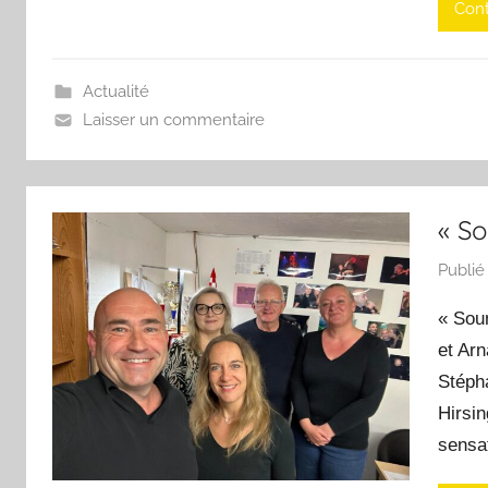
Cont
Actualité
Laisser un commentaire
« S
Publié
« Sou
et Arn
Stépha
Hirsin
sensa