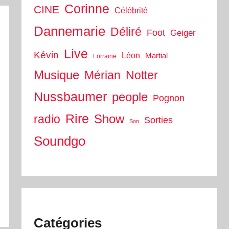
Corinne
CINE
Célébrité
Dannemarie
Déliré
Foot
Geiger
Live
Kévin
Léon
Martial
Lorraine
Musique
Mérian
Notter
Nussbaumer
people
Pognon
Rire
Show
radio
Sorties
Son
Soundgo
Catégories