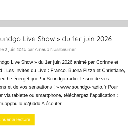
undgo Live Show » du 1er juin 2026
 le
2 juin 2026
par
Arnaud Nussbaumer
ndgo Live Show » du 1er juin 2026 animé par Corinne et
 ! Les invités du Live : Franco, Buona Pizza et Christiane,
euthe énergétique ! « Soundgo-radio, le son de vos
ons et de vos sensations ! » www.soundgo-radio.fr Pour
r via tablette ou smartphone, téléchargez l’application :
/m.appbuild.io/j6ddd A écouter
inuer la lecture