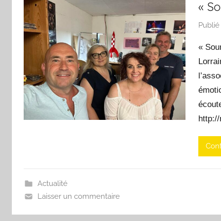
« S
Publié
« Sou
Lorrai
l’asso
émoti
écoute
http:/
Cont
Actualité
Laisser un commentaire