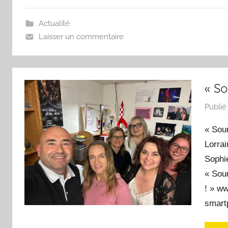
Actualité
Laisser un commentaire
« S
Publié
« Sou
Lorrai
Sophie
« Sou
! » ww
smartp