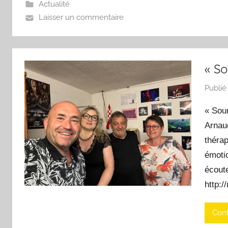
Actualité
Laisser un commentaire
« So
Publié
« Sou
Arnaud
thérap
émoti
écoute
http:/
Cont