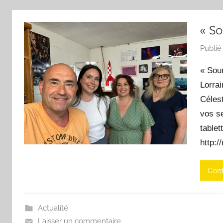
« So
Publié
« Sou
Lorrai
Célest
vos s
tablet
http:/
Cont
Actualité
Laisser un commentaire