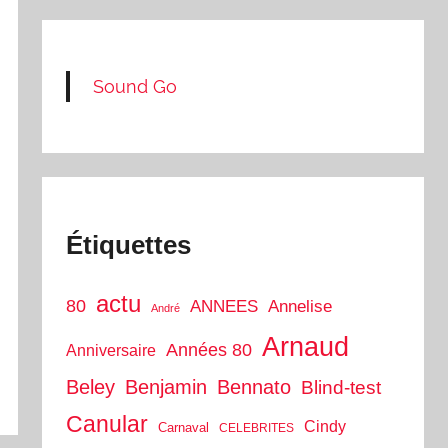
Sound Go
Étiquettes
actu
80
ANNEES
Annelise
André
Arnaud
Années 80
Anniversaire
Beley
Benjamin
Bennato
Blind-test
Canular
Cindy
Carnaval
CELEBRITES