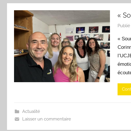
« S
Publié
« Sou
Corinn
l’UCJ
émoti
écoute
Cont
Actualité
Laisser un commentaire