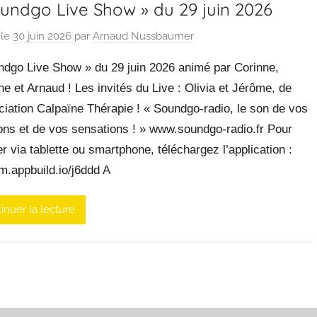
oundgo Live Show » du 29 juin 2026
 le
30 juin 2026
par
Arnaud Nussbaumer
ndgo Live Show » du 29 juin 2026 animé par Corinne,
ne et Arnaud ! Les invités du Live : Olivia et Jérôme, de
ciation Calpaïne Thérapie ! « Soundgo-radio, le son de vos
ons et de vos sensations ! » www.soundgo-radio.fr Pour
r via tablette ou smartphone, téléchargez l’application :
/m.appbuild.io/j6ddd A
inuer la lecture