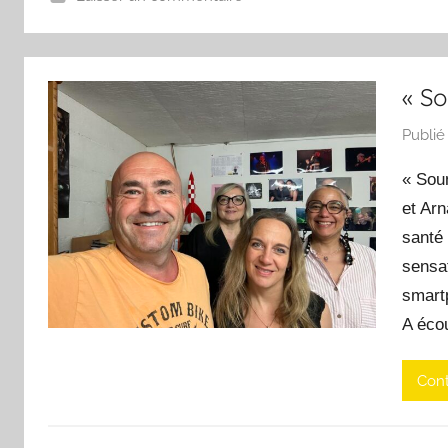
« S
Publié
« Sou
et Arn
santé 
sensat
smartp
A éco
Cont