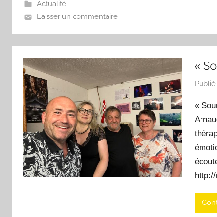
Actualité
Laisser un commentaire
« So
Publié
« Sou
Arnaud
thérap
émoti
écoute
http:/
Cont