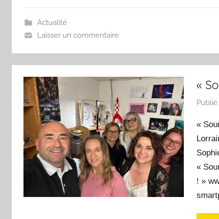
Actualité
Laisser un commentaire
« S
Publié
« Sou
Lorrai
Sophie
« Sou
! » ww
smartp