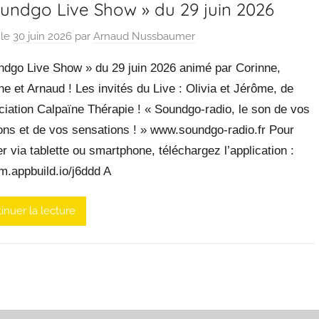
oundgo Live Show » du 29 juin 2026
 le
30 juin 2026
par
Arnaud Nussbaumer
ndgo Live Show » du 29 juin 2026 animé par Corinne,
ne et Arnaud ! Les invités du Live : Olivia et Jérôme, de
ciation Calpaïne Thérapie ! « Soundgo-radio, le son de vos
ons et de vos sensations ! » www.soundgo-radio.fr Pour
r via tablette ou smartphone, téléchargez l’application :
/m.appbuild.io/j6ddd A
inuer la lecture