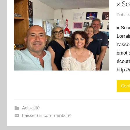
« S
Publié
« Sou
Lorrai
l’asso
émoti
écoute
http:/
Cont
Actualité
Laisser un commentaire