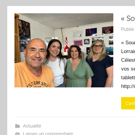
« So
Publié
« Sou
Lorrai
Célest
vos s
tablet
http:/
Cont
Actualité
Laisser un commentaire