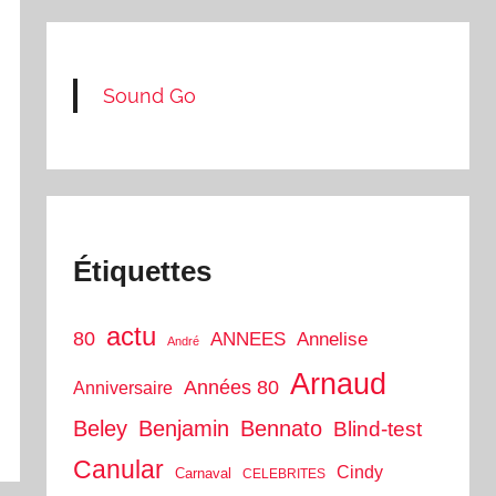
Sound Go
Étiquettes
actu
80
ANNEES
Annelise
André
Arnaud
Années 80
Anniversaire
Beley
Benjamin
Bennato
Blind-test
Canular
Cindy
Carnaval
CELEBRITES