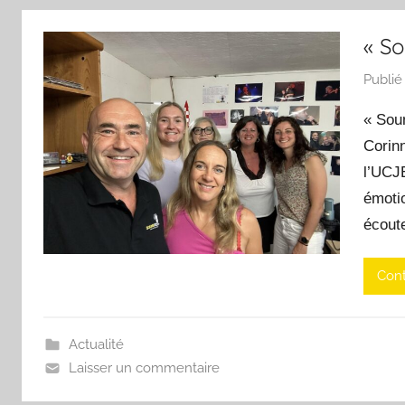
« S
Publié
« Sou
Corinn
l’UCJ
émoti
écoute
Cont
Actualité
Laisser un commentaire