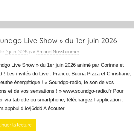
undgo Live Show » du 1er juin 2026
 le
2 juin 2026
par
Arnaud Nussbaumer
ndgo Live Show » du 1er juin 2026 animé par Corinne et
 ! Les invités du Live : Franco, Buona Pizza et Christiane,
euthe énergétique ! « Soundgo-radio, le son de vos
ons et de vos sensations ! » www.soundgo-radio.fr Pour
r via tablette ou smartphone, téléchargez l’application :
/m.appbuild.io/j6ddd A écouter
inuer la lecture