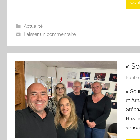
Cont
Actualité
Laisser un commentaire
« S
Publié
« Sou
et Arn
Stépha
Hirsin
sensa