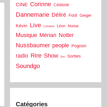
Corinne
CINE
Célébrité
Dannemarie
Déliré
Foot
Geiger
Live
Kévin
Léon
Martial
Lorraine
Musique
Mérian
Notter
Nussbaumer
people
Pognon
Rire
Show
radio
Sorties
Son
Soundgo
Catégories