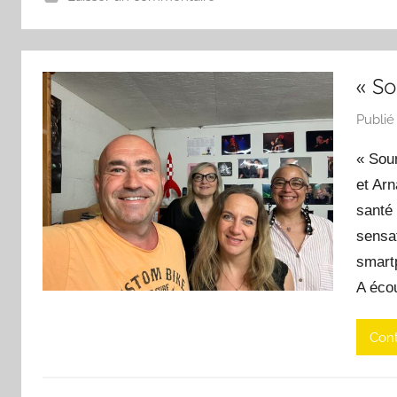
« S
Publié
« Sou
et Arn
santé 
sensat
smartp
A éco
Cont