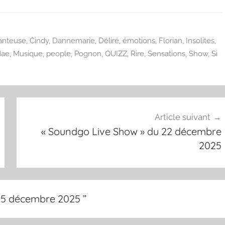
pour
augmente
ou
anteuse
,
Cindy
,
Dannemarie
,
Déliré
,
émotions
,
Florian
,
Insolites
,
diminuer
ae
,
Musique
,
people
,
Pognon
,
QUIZZ
,
Rire
,
Sensations
,
Show
,
Si
le
volume.
Article suivant
« Soundgo Live Show » du 22 décembre
2025
 15 décembre 2025
”