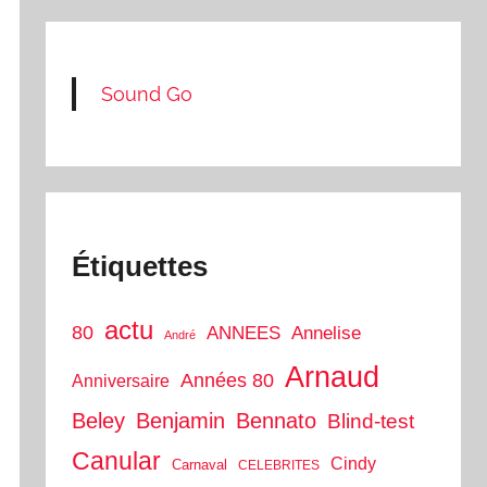
Sound Go
Étiquettes
actu
80
ANNEES
Annelise
André
Arnaud
Années 80
Anniversaire
Beley
Benjamin
Bennato
Blind-test
Canular
Cindy
Carnaval
CELEBRITES