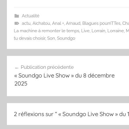
Actualité
actu
,
Aïchatou
,
Anal +
,
Arnaud
,
Blagues pourriTTes
,
Ch
La machine à remonter le temps
,
Live
,
Lorrain
,
Lorraine
,
M
tu devais choisir
,
Son
,
Soundgo
Navigation
Publication précédente
de
« Soundgo Live Show » du 8 décembre
l’article
2025
2 réflexions sur “
« Soundgo Live Show » du