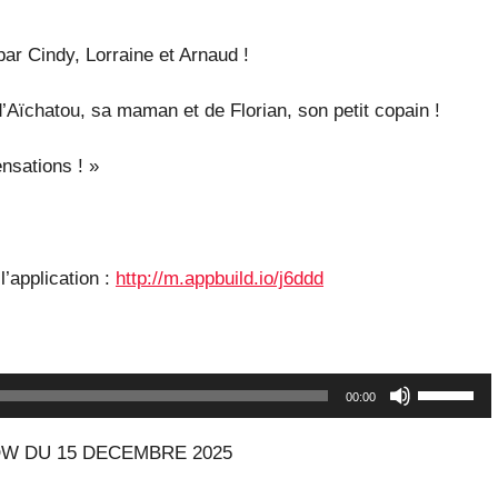
r Cindy, Lorraine et Arnaud !
Aïchatou, sa maman et de Florian, son petit copain !
nsations ! »
l’application :
http://m.appbuild.io/j6ddd
Utilisez
00:00
les
W DU 15 DECEMBRE 2025
flèches
haut/bas