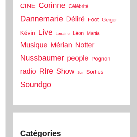
Corinne
CINE
Célébrité
Dannemarie
Déliré
Foot
Geiger
Live
Kévin
Léon
Martial
Lorraine
Musique
Mérian
Notter
Nussbaumer
people
Pognon
Rire
Show
radio
Sorties
Son
Soundgo
Catégories