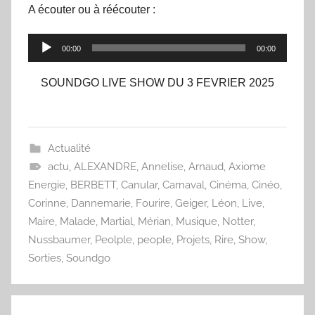
A écouter ou à réécouter :
Lecteur
00:00
00:00
audio
SOUNDGO LIVE SHOW DU 3 FEVRIER 2025
Actualité
actu
,
ALEXANDRE
,
Annelise
,
Arnaud
,
Axiome
Energie
,
BERBETT
,
Canular
,
Carnaval
,
Cinéma
,
Cinéo
,
Corinne
,
Dannemarie
,
Fourire
,
Geiger
,
Léon
,
Live
,
Maire
,
Malade
,
Martial
,
Mérian
,
Musique
,
Notter
,
Nussbaumer
,
Peolple
,
people
,
Projets
,
Rire
,
Show
,
Sorties
,
Soundgo
Navigation