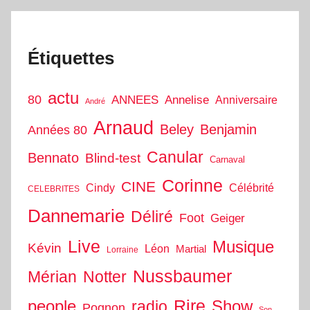
Étiquettes
actu
80
ANNEES
Annelise
Anniversaire
André
Arnaud
Beley
Benjamin
Années 80
Canular
Bennato
Blind-test
Carnaval
Corinne
CINE
Cindy
Célébrité
CELEBRITES
Dannemarie
Déliré
Foot
Geiger
Live
Musique
Kévin
Léon
Martial
Lorraine
Nussbaumer
Mérian
Notter
people
Rire
Show
radio
Pognon
Son