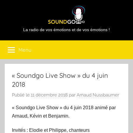
Aller
au
contenu
Sound
La radio de vos émotions et de vos émotions !
Go
Menu
Radio
« Soundgo Live Show » du 4 juin
2018
Publié le
11 décembre 2018
par
Arnaud Nussbaumer
« Soundgo Live Show » du 4 juin 2018 animé par
Arnaud, Kévin et Benjamin.
Invités : Elodie et Philippe, chanteurs