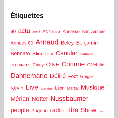
Étiquettes
actu
80
ANNEES
Annelise
Anniversaire
André
Arnaud
Beley
Benjamin
Années 80
Canular
Bennato
Blind-test
Carnaval
Corinne
CINE
Cindy
Célébrité
CELEBRITES
Dannemarie
Déliré
Foot
Geiger
Live
Musique
Kévin
Léon
Martial
Lorraine
Nussbaumer
Mérian
Notter
people
Rire
Show
radio
Pognon
Son