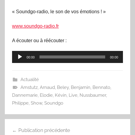
« Soundgo-radio, le son de vos émotions ! »
www.soundgo-radio.fr
A écouter ou à réécouter :
Lecteur
00:00
00:00
audio
Actualité
Amstutz
,
Arnaud
,
Beley
,
Benjamin
,
Bennato
,
Dannemarie
,
Elodie
,
Kévin
,
Live
,
Nussbaumer
,
Philippe
,
Show
,
Soundgo
Navigation
Publication précédente
de