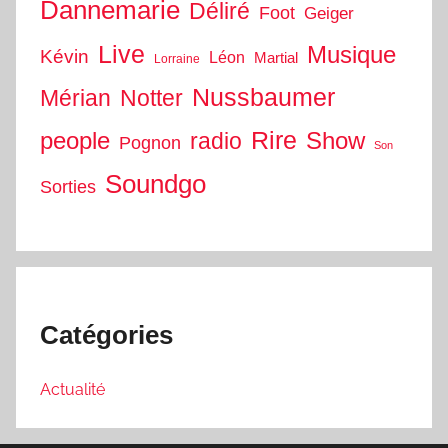
Dannemarie
Déliré
Foot
Geiger
Live
Musique
Kévin
Léon
Martial
Lorraine
Nussbaumer
Mérian
Notter
people
Rire
Show
radio
Pognon
Son
Soundgo
Sorties
Catégories
Actualité