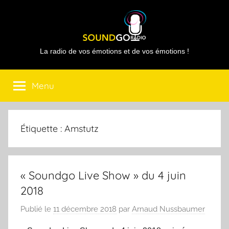
Aller
au
contenu
Sound
La radio de vos émotions et de vos émotions !
Go
Menu
Radio
Étiquette :
Amstutz
« Soundgo Live Show » du 4 juin
2018
Publié le
11 décembre 2018
par
Arnaud Nussbaumer