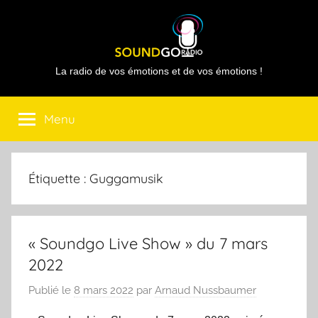
Aller
au
contenu
Sound
La radio de vos émotions et de vos émotions !
Go
Menu
Radio
Étiquette :
Guggamusik
« Soundgo Live Show » du 7 mars
2022
Publié le
8 mars 2022
par
Arnaud Nussbaumer