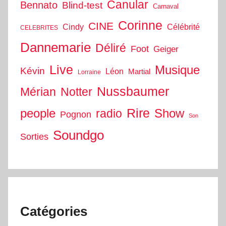
Canular
Bennato
Blind-test
Carnaval
Corinne
CINE
Cindy
Célébrité
CELEBRITES
Dannemarie
Déliré
Foot
Geiger
Live
Musique
Kévin
Léon
Martial
Lorraine
Nussbaumer
Mérian
Notter
people
Rire
Show
radio
Pognon
Son
Soundgo
Sorties
Catégories