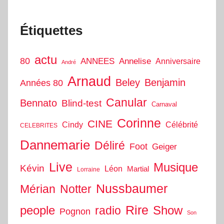
Étiquettes
actu
80
ANNEES
Annelise
Anniversaire
André
Arnaud
Beley
Benjamin
Années 80
Canular
Bennato
Blind-test
Carnaval
Corinne
CINE
Cindy
Célébrité
CELEBRITES
Dannemarie
Déliré
Foot
Geiger
Live
Musique
Kévin
Léon
Martial
Lorraine
Nussbaumer
Mérian
Notter
people
Rire
Show
radio
Pognon
Son