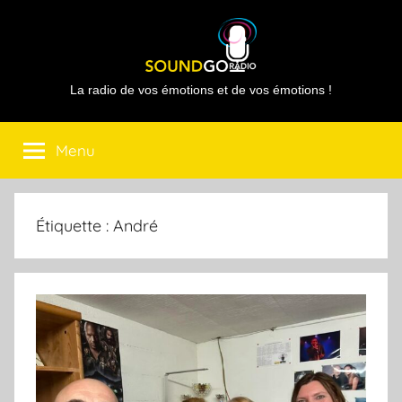
Aller
au
contenu
Sound
La radio de vos émotions et de vos émotions !
Go
Menu
Radio
Étiquette :
André