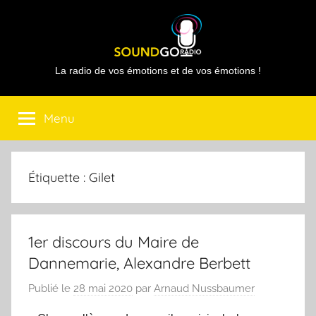
Aller
au
contenu
Sound
La radio de vos émotions et de vos émotions !
Go
Menu
Radio
Étiquette :
Gilet
1er discours du Maire de
Dannemarie, Alexandre Berbett
Publié le
28 mai 2020
par
Arnaud Nussbaumer