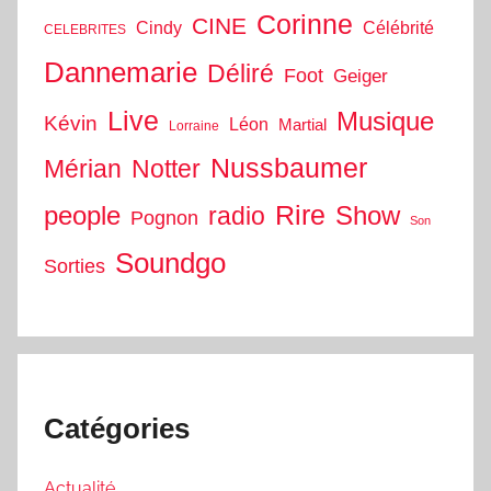
Corinne
CINE
Cindy
Célébrité
CELEBRITES
Dannemarie
Déliré
Foot
Geiger
Live
Musique
Kévin
Léon
Martial
Lorraine
Nussbaumer
Mérian
Notter
people
Rire
Show
radio
Pognon
Son
Soundgo
Sorties
Catégories
Actualité