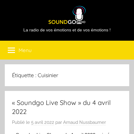
Aller
au
contenu
Sound
La radio de vos émotions et de vos émotions !
Go
Menu
Radio
Étiquette :
Cuisinier
« Soundgo Live Show » du 4 avril
2022
Publié le
5 avril 2022
par
Arnaud Nussbaumer