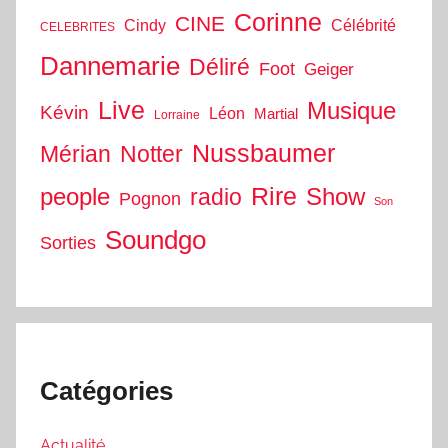
Corinne
CINE
Cindy
Célébrité
CELEBRITES
Dannemarie
Déliré
Foot
Geiger
Live
Musique
Kévin
Léon
Martial
Lorraine
Nussbaumer
Mérian
Notter
people
Rire
Show
radio
Pognon
Son
Soundgo
Sorties
Catégories
Actualité