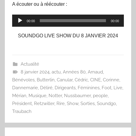
A écouter ou à réécouter :
Lecteur
00:00
00:00
audio
SOUNDGO LIVE SHOW DU 8 JANVIER 2024
Actualité
8 janvier 2024
,
actu
,
Années 80
,
Arnaud
,
Bénévoles
,
Butterlin
,
Canular
,
Cédric
,
CINE
,
Corinne
,
Dannemarie
,
Déliré
,
Dirigeants
,
Féminines
,
Foot
,
Live
,
Mérian
,
Musique
,
Notter
,
Nussbaumer
,
people
,
Président
,
Retzwiller
,
Rire
,
Show
,
Sorties
,
Soundgo
,
Traubach
Navigation