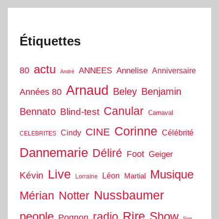
Étiquettes
actu
80
ANNEES
Annelise
Anniversaire
André
Arnaud
Beley
Benjamin
Années 80
Canular
Bennato
Blind-test
Carnaval
Corinne
CINE
Cindy
Célébrité
CELEBRITES
Dannemarie
Déliré
Foot
Geiger
Live
Musique
Kévin
Léon
Martial
Lorraine
Nussbaumer
Mérian
Notter
people
Rire
Show
radio
Pognon
Son