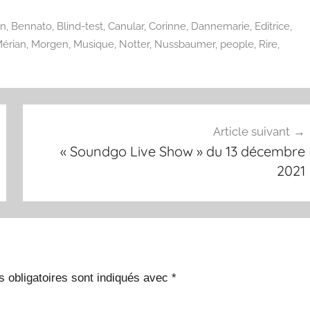
augmente
ou
in
,
Bennato
,
Blind-test
,
Canular
,
Corinne
,
Dannemarie
,
Editrice
,
diminuer
érian
,
Morgen
,
Musique
,
Notter
,
Nussbaumer
,
people
,
Rire
,
le
volume.
Article suivant
« Soundgo Live Show » du 13 décembre
2021
 obligatoires sont indiqués avec
*