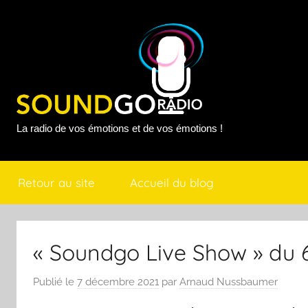
Aller
au
contenu
Sound
La radio de vos émotions et de vos émotions !
Go
Retour au site
Accueil du blog
Radio
« Soundgo Live Show » du
Publié le
7 décembre 2021
par
Arnaud Nussbaumer