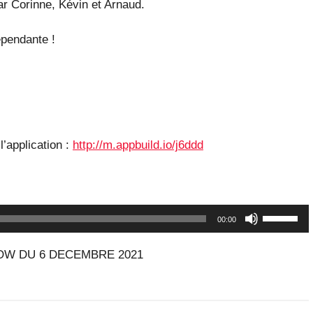
 Corinne, Kévin et Arnaud.
dépendante !
l’application :
http://m.appbuild.io/j6ddd
Utilisez
00:00
les
OW DU 6 DECEMBRE 2021
flèches
haut/bas
pour