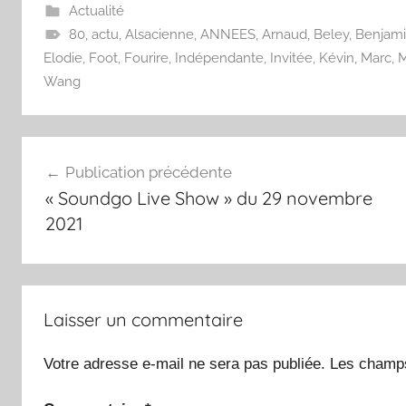
Actualité
80
,
actu
,
Alsacienne
,
ANNEES
,
Arnaud
,
Beley
,
Benjam
Elodie
,
Foot
,
Fourire
,
Indépendante
,
Invitée
,
Kévin
,
Marc
,
M
Wang
Navigation
Publication précédente
de
« Soundgo Live Show » du 29 novembre
l’article
2021
Laisser un commentaire
Votre adresse e-mail ne sera pas publiée.
Les champs