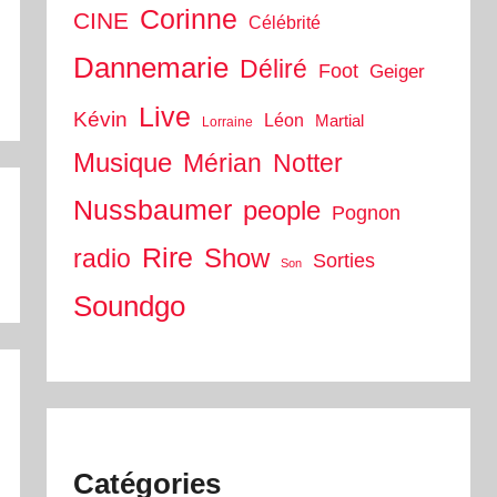
r
Corinne
CINE
Célébrité
Dannemarie
Déliré
Foot
Geiger
Live
Kévin
Léon
Martial
Lorraine
Musique
Mérian
Notter
Nussbaumer
people
Pognon
Rire
Show
radio
Sorties
Son
Soundgo
Catégories