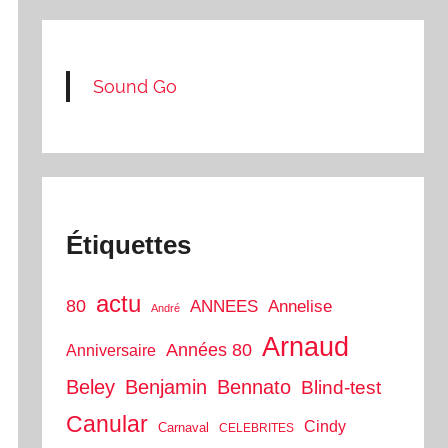
Sound Go
Étiquettes
actu
80
ANNEES
Annelise
André
Arnaud
Années 80
Anniversaire
Beley
Benjamin
Bennato
Blind-test
Canular
Cindy
Carnaval
CELEBRITES