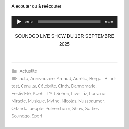
A écouter ou à réécouter :
Lecteur
00:00
00:00
audio
SOUNDGO LIVE SHOW DU 1ER SEPTEMBRE
2025
Actualité
actu
,
Anniversaire
,
Arnaud
,
Aurélie
,
Berger
,
Blind-
test
,
Canular
,
Célébrité
,
Cindy
,
Dannemarie
,
Festiv'Eté
,
Koehl
,
L'Art Scène
,
Live
,
Liz
,
Lorraine
,
Miracle
,
Musique
,
Mythe
,
Nicolas
,
Nussbaumer
,
Orlando
,
people
,
Pulversheim
,
Show
,
Sorties
,
Soundgo
,
Sport