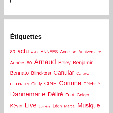
Étiquettes
actu
80
ANNEES
Annelise
Anniversaire
André
Arnaud
Beley
Benjamin
Années 80
Canular
Bennato
Blind-test
Carnaval
Corinne
CINE
Cindy
Célébrité
CELEBRITES
Dannemarie
Déliré
Foot
Geiger
Live
Musique
Kévin
Léon
Martial
Lorraine