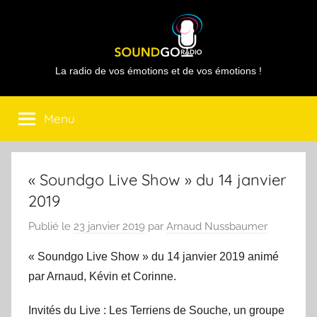
Aller
au
contenu
Sound
La radio de vos émotions et de vos émotions !
Go
Menu
Radio
« Soundgo Live Show » du 14 janvier
2019
Publié le
23 janvier 2019
par
Arnaud Nussbaumer
« Soundgo Live Show » du 14 janvier 2019 animé
par Arnaud, Kévin et Corinne.
Invités du Live : Les Terriens de Souche, un groupe