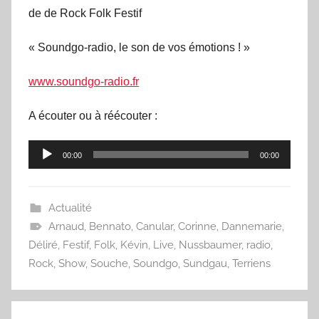
de de Rock Folk Festif
« Soundgo-radio, le son de vos émotions ! »
www.soundgo-radio.fr
A écouter ou à réécouter :
Lecteur
00:00
00:00
audio
Actualité
Arnaud
,
Bennato
,
Canular
,
Corinne
,
Dannemarie
,
Déliré
,
Festif
,
Folk
,
Kévin
,
Live
,
Nussbaumer
,
radio
,
Rock
,
Show
,
Souche
,
Soundgo
,
Sundgau
,
Terriens
Navigation