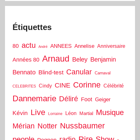
Étiquettes
actu
80
ANNEES
Annelise
Anniversaire
André
Arnaud
Beley
Benjamin
Années 80
Canular
Bennato
Blind-test
Carnaval
Corinne
CINE
Cindy
Célébrité
CELEBRITES
Dannemarie
Déliré
Foot
Geiger
Live
Musique
Kévin
Léon
Martial
Lorraine
Nussbaumer
Mérian
Notter
people
Rire
Show
radio