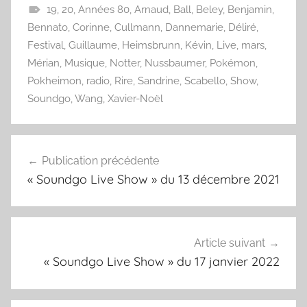
19
,
20
,
Années 80
,
Arnaud
,
Ball
,
Beley
,
Benjamin
,
Bennato
,
Corinne
,
Cullmann
,
Dannemarie
,
Déliré
,
Festival
,
Guillaume
,
Heimsbrunn
,
Kévin
,
Live
,
mars
,
Mérian
,
Musique
,
Notter
,
Nussbaumer
,
Pokémon
,
Pokheimon
,
radio
,
Rire
,
Sandrine
,
Scabello
,
Show
,
Soundgo
,
Wang
,
Xavier-Noël
Navigation
Publication précédente
de
« Soundgo Live Show » du 13 décembre 2021
l’article
Article suivant
« Soundgo Live Show » du 17 janvier 2022