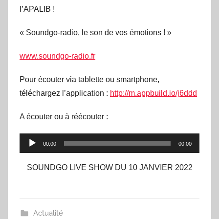
l’APALIB !
« Soundgo-radio, le son de vos émotions ! »
www.soundgo-radio.fr
Pour écouter via tablette ou smartphone,
téléchargez l’application :
http://m.appbuild.io/j6ddd
A écouter ou à réécouter :
Lecteur
00:00
00:00
audio
SOUNDGO LIVE SHOW DU 10 JANVIER 2022
Actualité