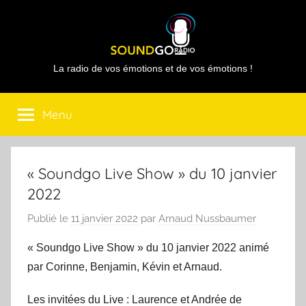
Aller
au
contenu
Sound
La radio de vos émotions et de vos émotions !
Go
Menu
Radio
« Soundgo Live Show » du 10 janvier
2022
Publié le
11 janvier 2022
par
Arnaud Nussbaumer
« Soundgo Live Show » du 10 janvier 2022 animé
par Corinne, Benjamin, Kévin et Arnaud.
Les invitées du Live : Laurence et Andrée de