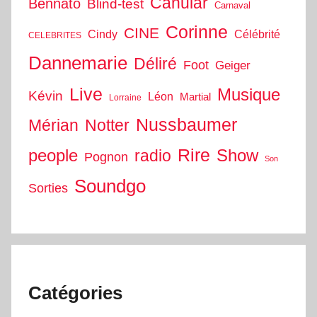
Canular
Bennato
Blind-test
Carnaval
Corinne
CINE
Cindy
Célébrité
CELEBRITES
Dannemarie
Déliré
Foot
Geiger
Live
Musique
Kévin
Léon
Martial
Lorraine
Nussbaumer
Mérian
Notter
people
Rire
Show
radio
Pognon
Son
Soundgo
Sorties
Catégories