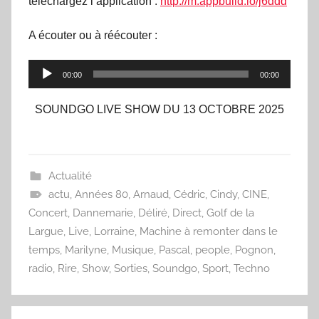
téléchargez l’application :
http://m.appbuild.io/j6ddd
A écouter ou à réécouter :
Lecteur
00:00
00:00
audio
SOUNDGO LIVE SHOW DU 13 OCTOBRE 2025
Actualité
actu
,
Années 80
,
Arnaud
,
Cédric
,
Cindy
,
CINE
,
Concert
,
Dannemarie
,
Déliré
,
Direct
,
Golf de la
Largue
,
Live
,
Lorraine
,
Machine à remonter dans le
temps
,
Marilyne
,
Musique
,
Pascal
,
people
,
Pognon
,
radio
,
Rire
,
Show
,
Sorties
,
Soundgo
,
Sport
,
Techno
Navigation