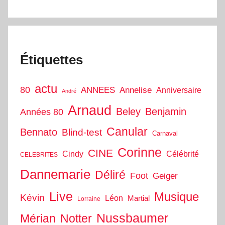
Étiquettes
actu
80
ANNEES
Annelise
Anniversaire
André
Arnaud
Beley
Benjamin
Années 80
Canular
Bennato
Blind-test
Carnaval
Corinne
CINE
Cindy
Célébrité
CELEBRITES
Dannemarie
Déliré
Foot
Geiger
Live
Musique
Kévin
Léon
Martial
Lorraine
Nussbaumer
Mérian
Notter