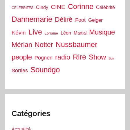
Corinne
CINE
Cindy
Célébrité
CELEBRITES
Dannemarie
Déliré
Foot
Geiger
Live
Musique
Kévin
Léon
Martial
Lorraine
Nussbaumer
Mérian
Notter
people
Rire
Show
radio
Pognon
Son
Soundgo
Sorties
Catégories
Actualité