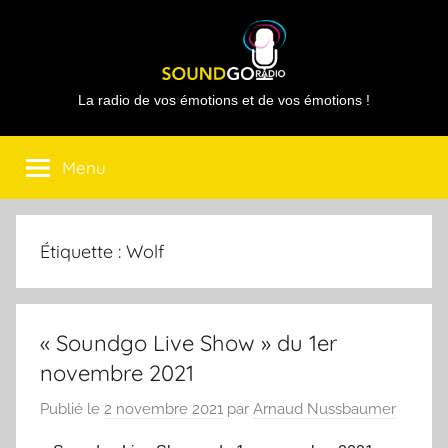
Aller
au
contenu
Sound
La radio de vos émotions et de vos émotions !
Go
Menu
Radio
Étiquette :
Wolf
« Soundgo Live Show » du 1er
novembre 2021
Publié le
2 novembre 2021
par
Arnaud Nussbaumer