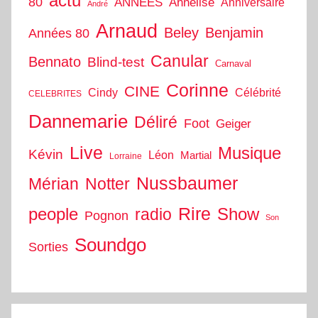
actu
80
ANNEES
Annelise
Anniversaire
André
Arnaud
Beley
Benjamin
Années 80
Canular
Bennato
Blind-test
Carnaval
Corinne
CINE
Cindy
Célébrité
CELEBRITES
Dannemarie
Déliré
Foot
Geiger
Live
Musique
Kévin
Léon
Martial
Lorraine
Nussbaumer
Mérian
Notter
people
Rire
Show
radio
Pognon
Son
Soundgo
Sorties