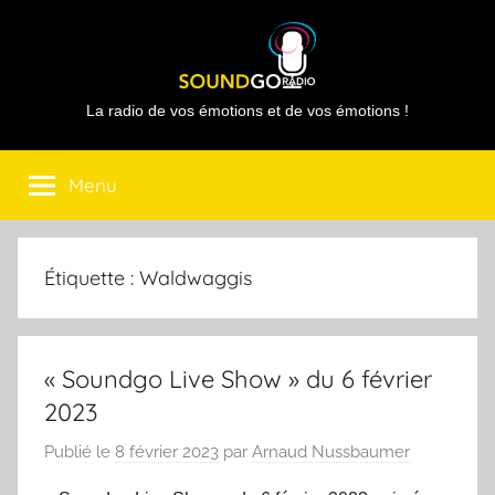
Aller
au
contenu
Sound
La radio de vos émotions et de vos émotions !
Go
Menu
Radio
Étiquette :
Waldwaggis
« Soundgo Live Show » du 6 février
2023
Publié le
8 février 2023
par
Arnaud Nussbaumer