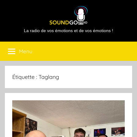
Aller
au
contenu
Sound
La radio de vos émotions et de vos émotions !
Go
Menu
Radio
Étiquette :
Taglang