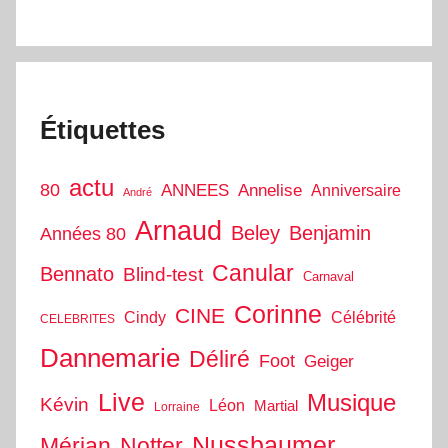
Étiquettes
actu
80
ANNEES
Annelise
Anniversaire
André
Arnaud
Beley
Benjamin
Années 80
Canular
Bennato
Blind-test
Carnaval
Corinne
CINE
Cindy
Célébrité
CELEBRITES
Dannemarie
Déliré
Foot
Geiger
Live
Musique
Kévin
Léon
Martial
Lorraine
Nussbaumer
Mérian
Notter