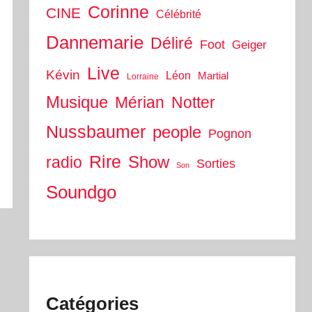
Corinne
CINE
Célébrité
Dannemarie
Déliré
Foot
Geiger
Live
Kévin
Léon
Martial
Lorraine
Musique
Mérian
Notter
Nussbaumer
people
Pognon
Rire
Show
radio
Sorties
Son
Soundgo
Catégories