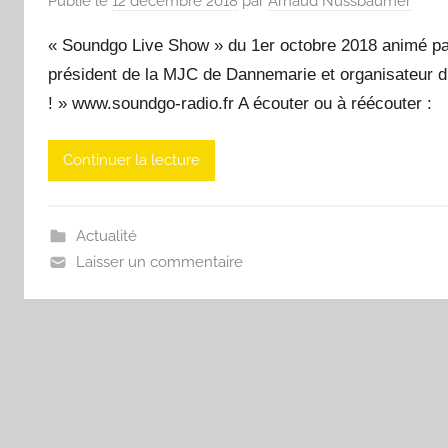
Publié le
12 décembre 2018
par
Arnaud Nussbaumer
« Soundgo Live Show » du 1er octobre 2018 animé par
président de la MJC de Dannemarie et organisateur d
! » www.soundgo-radio.fr A écouter ou à réécouter :
Continuer la lecture
Actualité
Laisser un commentaire