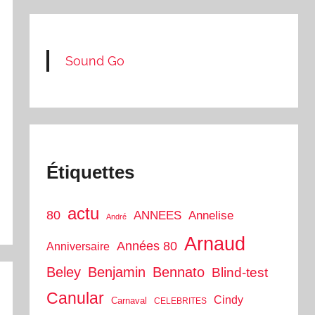
Sound Go
Étiquettes
actu
80
ANNEES
Annelise
André
Arnaud
Années 80
Anniversaire
Beley
Benjamin
Bennato
Blind-test
Canular
Cindy
Carnaval
CELEBRITES