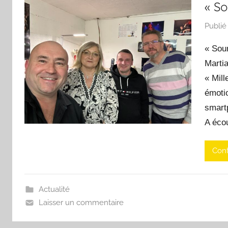
« So
Publié
« Sou
Martia
« Mill
émotio
smartp
A éco
Cont
Actualité
Laisser un commentaire