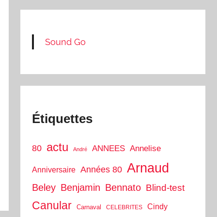
Sound Go
Étiquettes
actu
80
ANNEES
Annelise
André
Arnaud
Années 80
Anniversaire
Beley
Benjamin
Bennato
Blind-test
Canular
Cindy
Carnaval
CELEBRITES