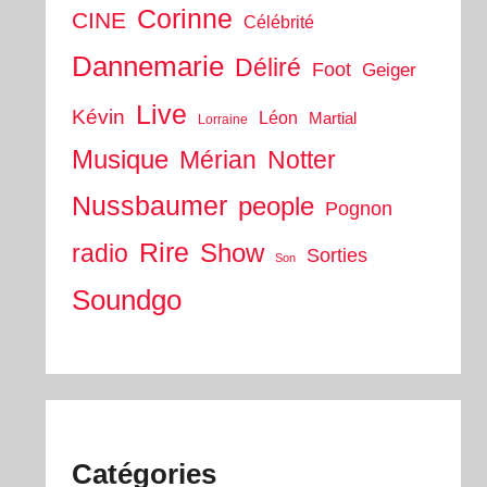
Corinne
CINE
Célébrité
Dannemarie
Déliré
Foot
Geiger
Live
Kévin
Léon
Martial
Lorraine
Musique
Mérian
Notter
Nussbaumer
people
Pognon
Rire
Show
radio
Sorties
Son
Soundgo
Catégories