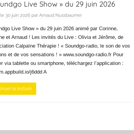
oundgo Live Show » du 29 juin 2026
 le
30 juin 2026
par
Arnaud Nussbaumer
ndgo Live Show » du 29 juin 2026 animé par Corinne,
ne et Arnaud ! Les invités du Live : Olivia et Jérôme, de
ciation Calpaïne Thérapie ! « Soundgo-radio, le son de vos
ons et de vos sensations ! » www.soundgo-radio.fr Pour
r via tablette ou smartphone, téléchargez l’application :
/m.appbuild.io/j6ddd A
inuer la lecture