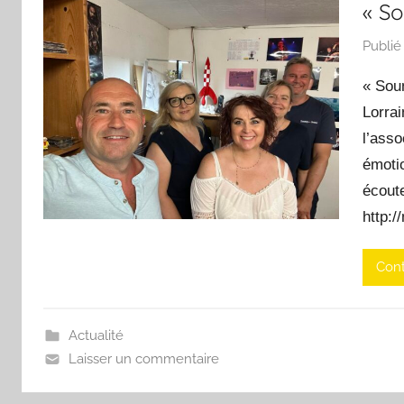
« S
Publié
« Sou
Lorrai
l’asso
émoti
écoute
http:/
Cont
Actualité
Laisser un commentaire