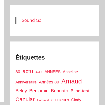
Sound Go
Étiquettes
actu
80
ANNEES
Annelise
André
Arnaud
Années 80
Anniversaire
Beley
Benjamin
Bennato
Blind-test
Canular
Cindy
Carnaval
CELEBRITES