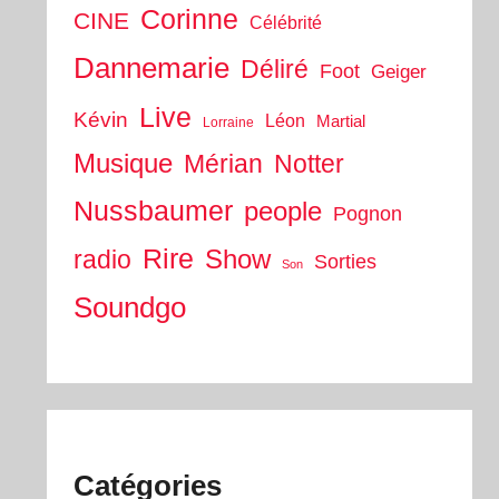
Corinne
CINE
Célébrité
Dannemarie
Déliré
Foot
Geiger
Live
Kévin
Léon
Martial
Lorraine
Musique
Mérian
Notter
Nussbaumer
people
Pognon
Rire
Show
radio
Sorties
Son
Soundgo
Catégories