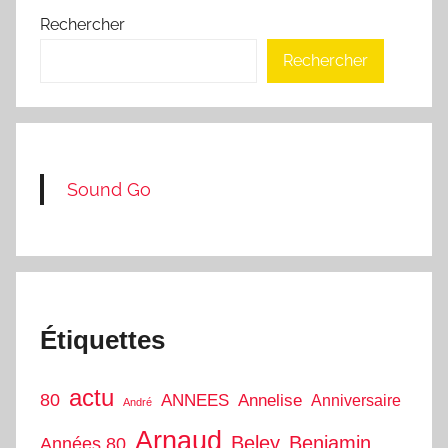
Rechercher
Rechercher
Sound Go
Étiquettes
actu
80
ANNEES
Annelise
Anniversaire
André
Arnaud
Beley
Benjamin
Années 80