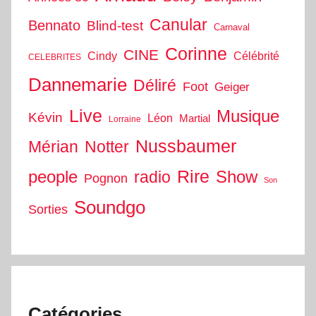
Canular
Bennato
Blind-test
Carnaval
Corinne
CINE
Cindy
Célébrité
CELEBRITES
Dannemarie
Déliré
Foot
Geiger
Live
Musique
Kévin
Léon
Martial
Lorraine
Nussbaumer
Mérian
Notter
people
Rire
Show
radio
Pognon
Son
Soundgo
Sorties
Catégories