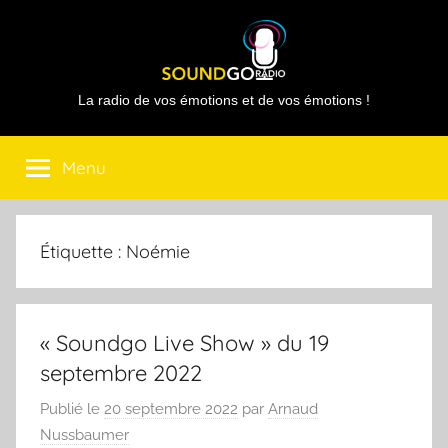
Aller
au
contenu
Sound
La radio de vos émotions et de vos émotions !
Go
Menu
Radio
Étiquette :
Noémie
« Soundgo Live Show » du 19
septembre 2022
Publié le
20 septembre 2022
par
Arnaud
Nussbaumer