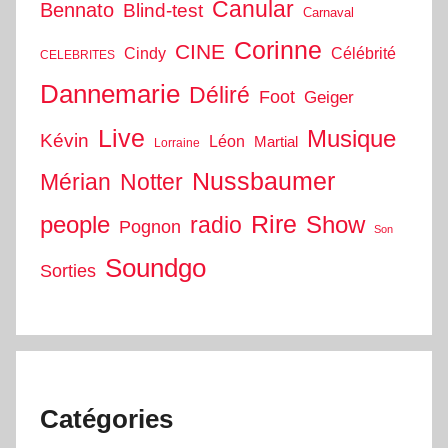
Canular
Bennato
Blind-test
Carnaval
Corinne
CINE
Cindy
Célébrité
CELEBRITES
Dannemarie
Déliré
Foot
Geiger
Live
Musique
Kévin
Léon
Martial
Lorraine
Nussbaumer
Mérian
Notter
people
Rire
Show
radio
Pognon
Son
Soundgo
Sorties
Catégories