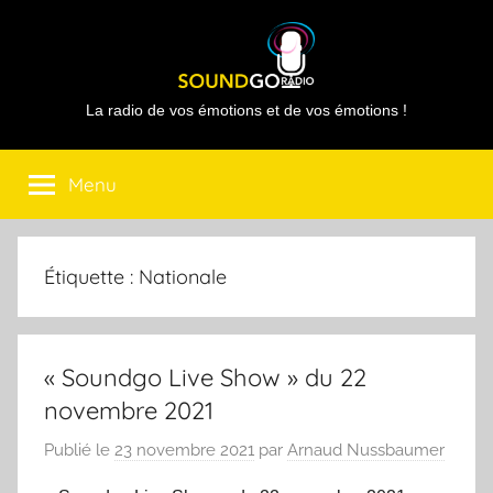
Aller
au
contenu
Sound
La radio de vos émotions et de vos émotions !
Go
Menu
Radio
Étiquette :
Nationale
« Soundgo Live Show » du 22
novembre 2021
Publié le
23 novembre 2021
par
Arnaud Nussbaumer