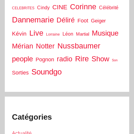
Corinne
CINE
Cindy
Célébrité
CELEBRITES
Dannemarie
Déliré
Foot
Geiger
Live
Musique
Kévin
Léon
Martial
Lorraine
Nussbaumer
Mérian
Notter
people
Rire
Show
radio
Pognon
Son
Soundgo
Sorties
Catégories
Actualité