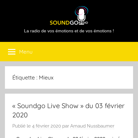
Aller
au
contenu
Sound
La radio de vos émotions et de vos émotions !
Go
Menu
Radio
Étiquette :
Mieux
« Soundgo Live Show » du 03 février
2020
Publié le
4 février 2020
par
Arnaud Nussbaumer