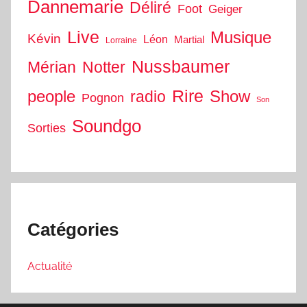
Dannemarie
Déliré
Foot
Geiger
Live
Musique
Kévin
Léon
Martial
Lorraine
Nussbaumer
Mérian
Notter
people
Rire
Show
radio
Pognon
Son
Soundgo
Sorties
Catégories
Actualité