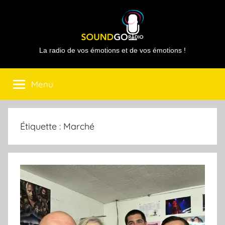
Aller
au
contenu
Sound
La radio de vos émotions et de vos émotions !
Go
Menu
Radio
Étiquette :
Marché