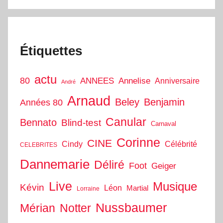
Étiquettes
actu
80
ANNEES
Annelise
Anniversaire
André
Arnaud
Beley
Benjamin
Années 80
Canular
Bennato
Blind-test
Carnaval
Corinne
CINE
Cindy
Célébrité
CELEBRITES
Dannemarie
Déliré
Foot
Geiger
Live
Musique
Kévin
Léon
Martial
Lorraine
Nussbaumer
Mérian
Notter