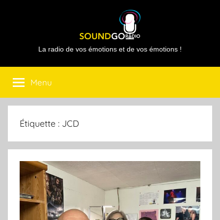
Aller
au
contenu
Sound
La radio de vos émotions et de vos émotions !
Go
Menu
Radio
Étiquette :
JCD