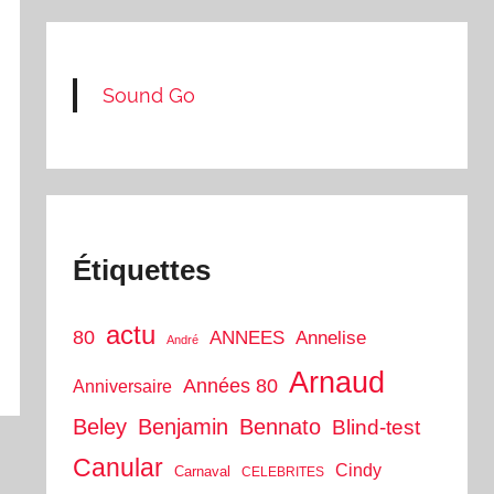
Sound Go
Étiquettes
actu
80
ANNEES
Annelise
André
Arnaud
Années 80
Anniversaire
Beley
Benjamin
Bennato
Blind-test
Canular
Cindy
Carnaval
CELEBRITES