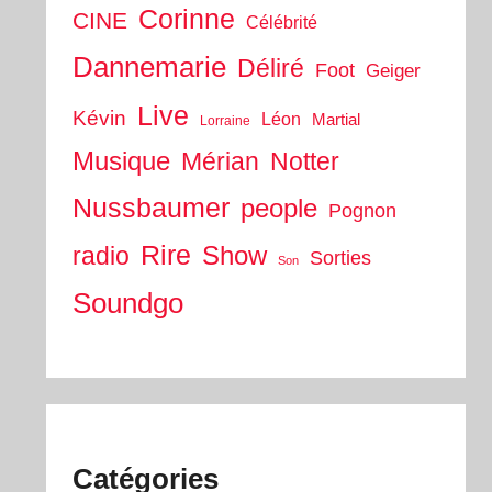
Corinne
CINE
Célébrité
Dannemarie
Déliré
Foot
Geiger
Live
Kévin
Léon
Martial
Lorraine
Musique
Mérian
Notter
Nussbaumer
people
Pognon
Rire
Show
radio
Sorties
Son
Soundgo
Catégories