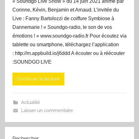
« Soundgo Live Show » du 14 juin 2021 animé par
Corinne, Kévin, Benjamin et Arnaud. L’invitée du
Live : Fanny Bartolozzi de coiffure Symbiose à
Dannemarie ! « Soundgo-radio, le son de vos
émotions ! » www.soundgo-radio.fr Pour écoutez via
tablette ou smartphone, téléchargez l’application
: http://m.appbuild.io/j6ddd A écouter ou à réécouter
:SOUNDGO LIVE
Continuer la lecture
Actualité
Laisser un commentaire
Rechercher