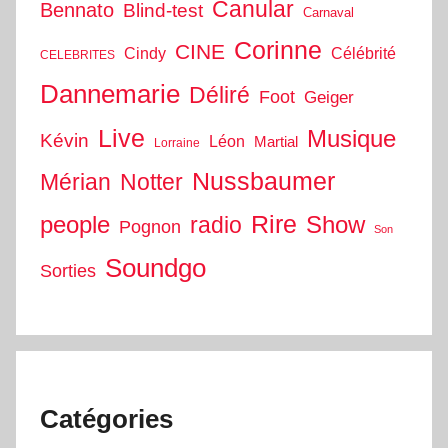
Canular
Bennato
Blind-test
Carnaval
Corinne
CINE
Cindy
Célébrité
CELEBRITES
Dannemarie
Déliré
Foot
Geiger
Live
Musique
Kévin
Léon
Martial
Lorraine
Nussbaumer
Mérian
Notter
people
Rire
Show
radio
Pognon
Son
Soundgo
Sorties
Catégories