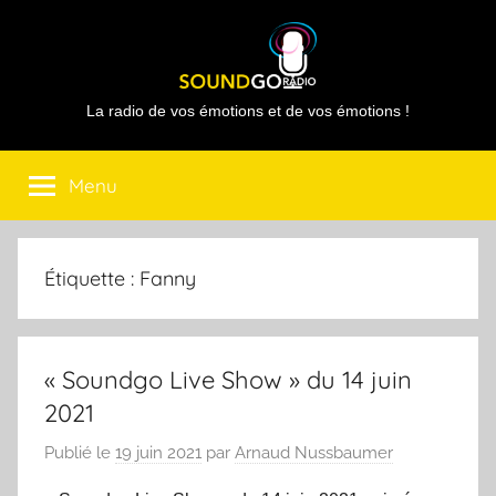
Aller
au
contenu
Sound
La radio de vos émotions et de vos émotions !
Go
Menu
Radio
Étiquette :
Fanny
« Soundgo Live Show » du 14 juin
2021
Publié le
19 juin 2021
par
Arnaud Nussbaumer