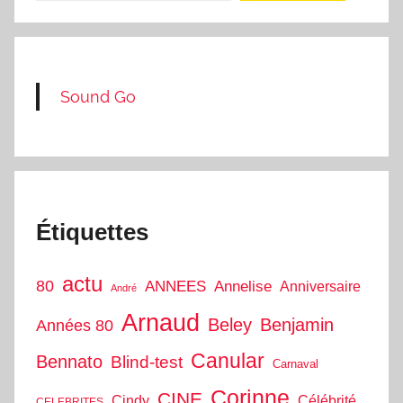
Sound Go
Étiquettes
actu
80
ANNEES
Annelise
Anniversaire
André
Arnaud
Beley
Benjamin
Années 80
Canular
Bennato
Blind-test
Carnaval
Corinne
CINE
Cindy
Célébrité
CELEBRITES