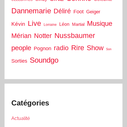
Dannemarie
Déliré
Foot
Geiger
Live
Musique
Kévin
Léon
Martial
Lorraine
Nussbaumer
Mérian
Notter
people
Rire
Show
radio
Pognon
Son
Soundgo
Sorties
Catégories
Actualité