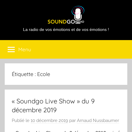
Aller
au
contenu
Sound
La radio de vos émotions et de vos émotions !
Go
Menu
Radio
Étiquette :
Ecole
« Soundgo Live Show » du 9
décembre 2019
Publié le
10 décembre 2019
par
Arnaud Nussbaumer