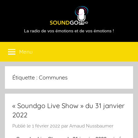
Aller
au
contenu
Sound
La radio de vos émotions et de vos émotions !
Go
Menu
Radio
Étiquette :
Communes
« Soundgo Live Show » du 31 janvier
2022
Publié le
1 février 2022
par
Arnaud Nussbaumer