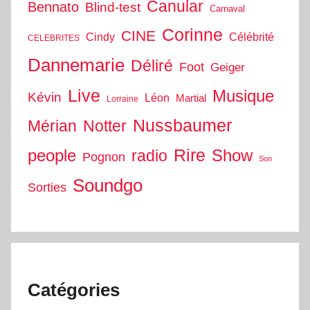
Canular
Bennato
Blind-test
Carnaval
Corinne
CINE
Cindy
Célébrité
CELEBRITES
Dannemarie
Déliré
Foot
Geiger
Live
Musique
Kévin
Léon
Martial
Lorraine
Nussbaumer
Mérian
Notter
people
Rire
Show
radio
Pognon
Son
Soundgo
Sorties
Catégories