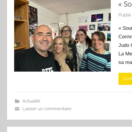
« S
Publié
« Sou
Corinn
Judo 
La M
sa ma
Cont
Actualité
Laisser un commentaire