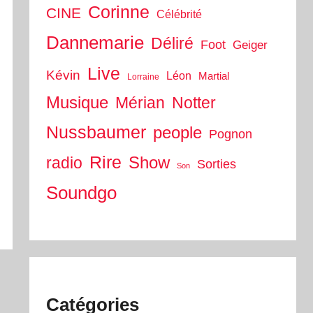
Corinne
CINE
Célébrité
Dannemarie
Déliré
Foot
Geiger
Live
Kévin
Léon
Martial
Lorraine
Musique
Mérian
Notter
Nussbaumer
people
Pognon
Rire
Show
radio
Sorties
Son
Soundgo
Catégories