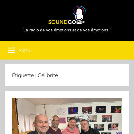
Aller
au
contenu
Sound
La radio de vos émotions et de vos émotions !
Go
Menu
Radio
Étiquette :
Célibrité