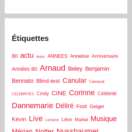
Étiquettes
actu
80
ANNEES
Annelise
Anniversaire
André
Arnaud
Beley
Benjamin
Années 80
Canular
Bennato
Blind-test
Carnaval
Corinne
CINE
Cindy
Célébrité
CELEBRITES
Dannemarie
Déliré
Foot
Geiger
Live
Musique
Kévin
Léon
Martial
Lorraine
Nussbaumer
Mérian
Notter