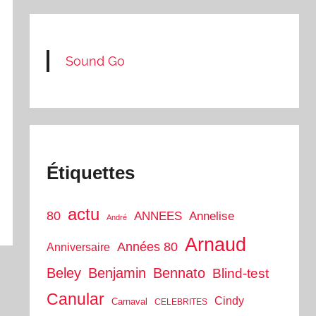
Sound Go
Étiquettes
actu
80
ANNEES
Annelise
André
Arnaud
Années 80
Anniversaire
Beley
Benjamin
Bennato
Blind-test
Canular
Cindy
Carnaval
CELEBRITES