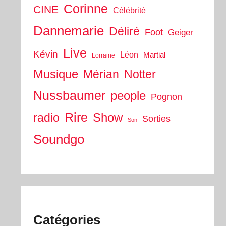
Corinne
CINE
Célébrité
Dannemarie
Déliré
Foot
Geiger
Live
Kévin
Léon
Martial
Lorraine
Musique
Mérian
Notter
Nussbaumer
people
Pognon
Rire
Show
radio
Sorties
Son
Soundgo
Catégories