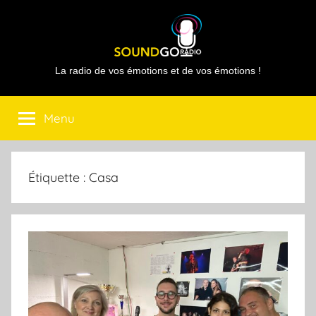
Aller
au
contenu
Sound
La radio de vos émotions et de vos émotions !
Go
Menu
Radio
Étiquette :
Casa