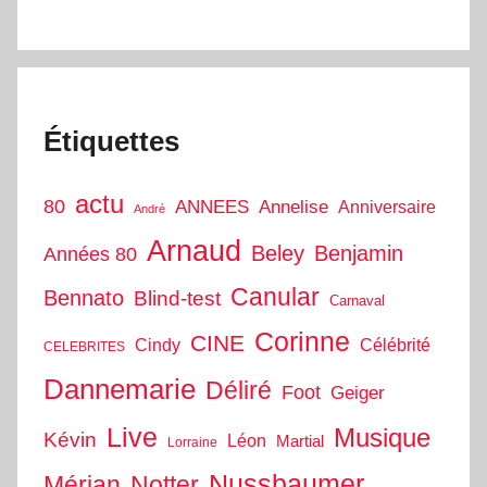
Étiquettes
actu
80
ANNEES
Annelise
Anniversaire
André
Arnaud
Beley
Benjamin
Années 80
Canular
Bennato
Blind-test
Carnaval
Corinne
CINE
Cindy
Célébrité
CELEBRITES
Dannemarie
Déliré
Foot
Geiger
Live
Musique
Kévin
Léon
Martial
Lorraine
Nussbaumer
Mérian
Notter