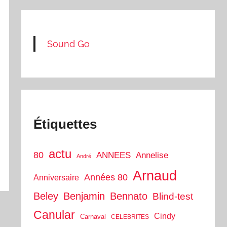
Sound Go
Étiquettes
actu
80
ANNEES
Annelise
André
Arnaud
Années 80
Anniversaire
Beley
Benjamin
Bennato
Blind-test
Canular
Cindy
Carnaval
CELEBRITES