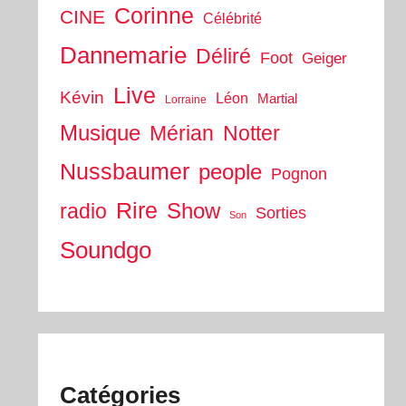
Corinne
CINE
Célébrité
Dannemarie
Déliré
Foot
Geiger
Live
Kévin
Léon
Martial
Lorraine
Musique
Mérian
Notter
Nussbaumer
people
Pognon
Rire
Show
radio
Sorties
Son
Soundgo
Catégories